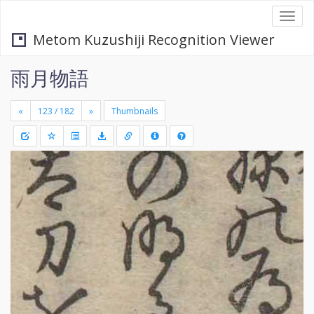
Togg
navi
Metom Kuzushiji Recognition Viewer
雨月物語
«
»
Thumbnails
+
Draw
-
a
rectang