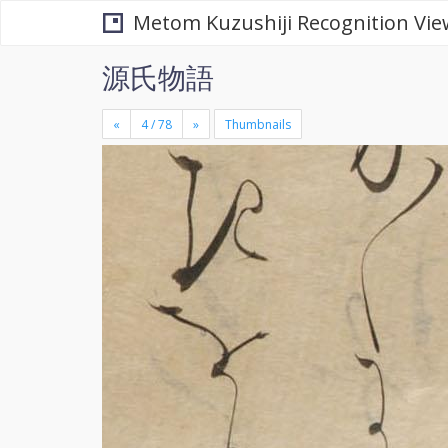
Metom Kuzushiji Recognition Vie
源氏物語
«
»
Thumbnails
+
×
-
se