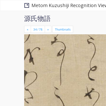
Metom Kuzushiji Recognition Vie
源氏物語
«
»
Thumbnails
+
×
-
se