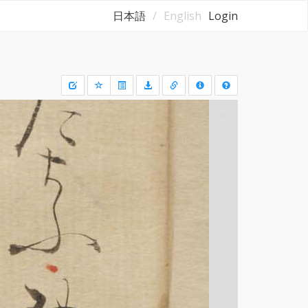
日本語
English
Login
Draw
a
rectangle