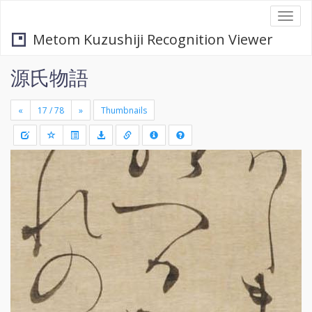
Togg
navi
Metom Kuzushiji Recognition Viewer
源氏物語
«
»
Thumbnails
+
Draw
-
a
rectang