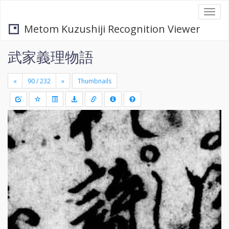
Togg
navi
Metom Kuzushiji Recognition Viewer
武家義理物語
«
»
Thumbnails
+
Draw
-
a
rectang