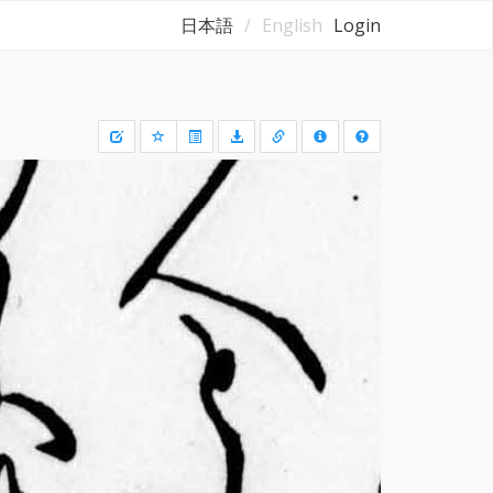
日本語
English
Login
Draw
a
rectangle