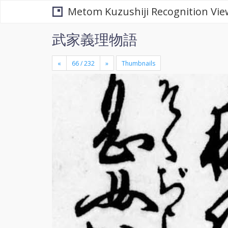
Metom Kuzushiji Recognition Vie
武家義理物語
«
»
Thumbnails
+
×
-
se