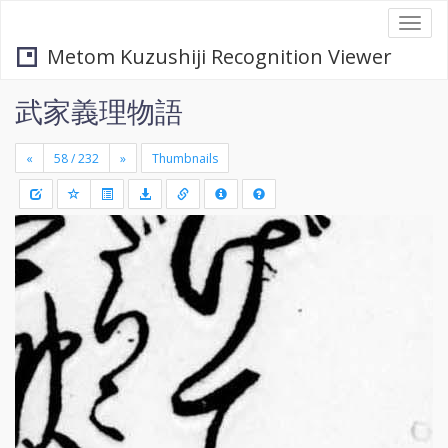
Togg
navi
Metom Kuzushiji Recognition Viewer
武家義理物語
«
»
Thumbnails
+
Draw
-
a
rectang