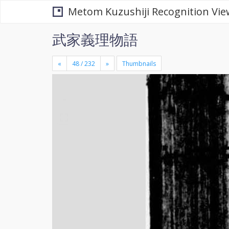
Metom Kuzushiji Recognition Vie
武家義理物語
«
»
Thumbnails
+
×
-
se