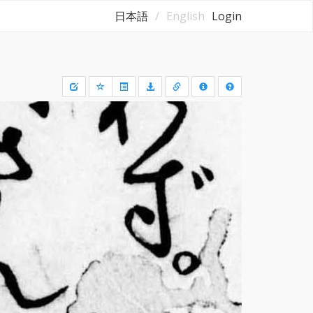
日本語
English
Login
Draw
a
rectangle