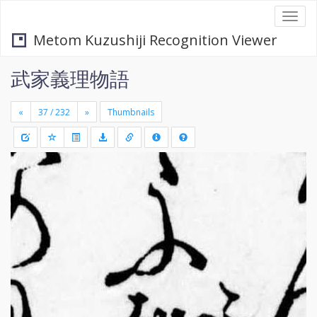
Togg
navi
Metom Kuzushiji Recognition Viewer
武家義理物語
«
»
Thumbnails
+
Draw
-
a
rectang