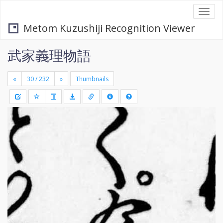
Togg
navi
Metom Kuzushiji Recognition Viewer
武家義理物語
«
»
Thumbnails
+
Draw
-
a
rectang