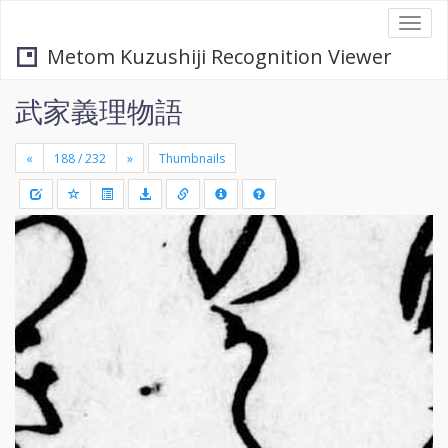
Togg
navi
Metom Kuzushiji Recognition Viewer
武家義理物語
«
»
Thumbnails
+
Draw
-
a
rectang