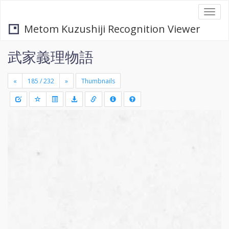
Togg
navi
Metom Kuzushiji Recognition Viewer
武家義理物語
«
»
Thumbnails
+
Draw
-
a
rectang