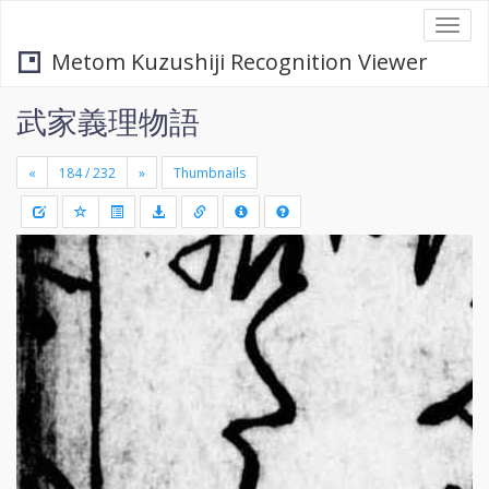
Togg
navi
Metom Kuzushiji Recognition Viewer
武家義理物語
«
»
Thumbnails
+
Draw
-
a
rectang