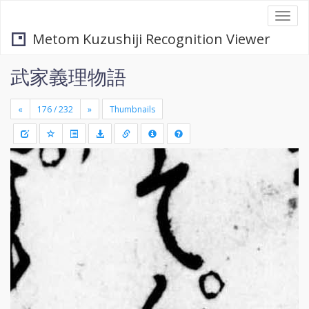
Togg
navi
Metom Kuzushiji Recognition Viewer
武家義理物語
«
»
Thumbnails
+
Draw
-
a
rectang