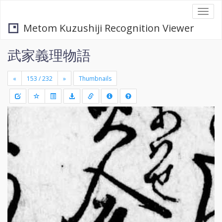
Togg
navi
Metom Kuzushiji Recognition Viewer
武家義理物語
«
»
Thumbnails
+
Draw
-
a
rectang