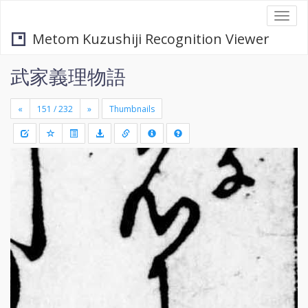
Togg
navi
Metom Kuzushiji Recognition Viewer
武家義理物語
«
»
Thumbnails
+
Draw
-
a
rectang