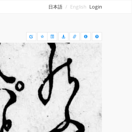
日本語
English
Login
Draw
a
rectangle