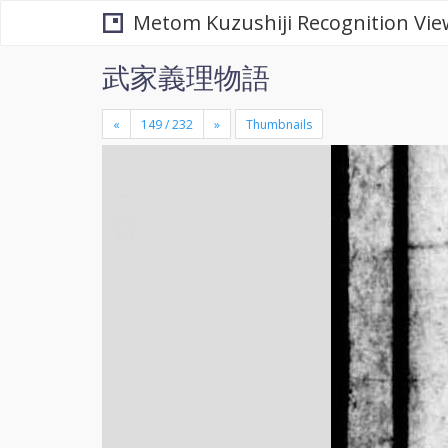
Metom Kuzushiji Recognition Vie
武家義理物語
«
»
Thumbnails
+
×
-
se