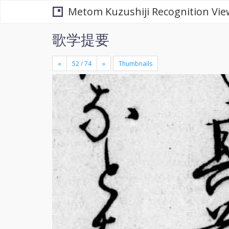
Metom Kuzushiji Recognition Vie
歌学提要
«
»
Thumbnails
+
×
-
se