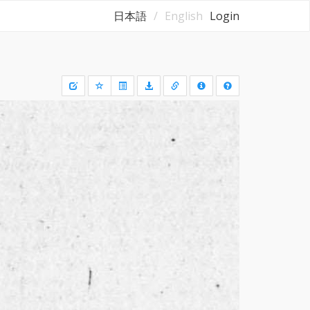
日本語
English
Login
Draw
a
rectangle