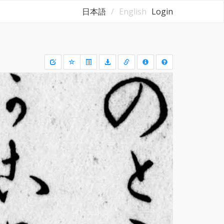
日本語
English
Login
Draw
a
rectangle