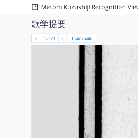
Metom Kuzushiji Recognition Vie
歌学提要
«
»
Thumbnails
+
×
-
se