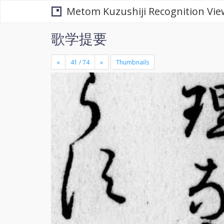
Metom Kuzushiji Recognition Vie
歌学提要
«
»
Thumbnails
+
×
-
se