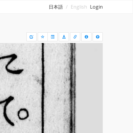
日本語
English
Login
Draw
a
rectangle