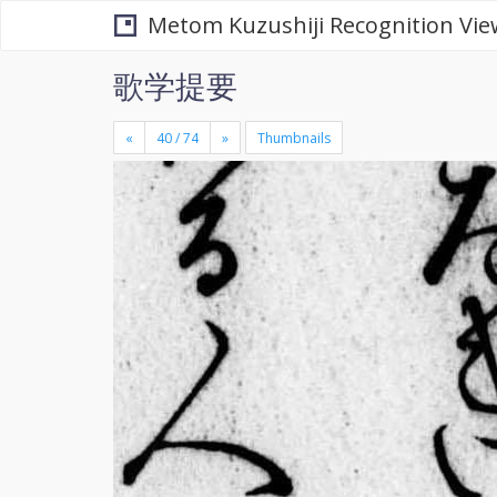
Metom Kuzushiji Recognition Vie
歌学提要
«
»
Thumbnails
+
×
-
se