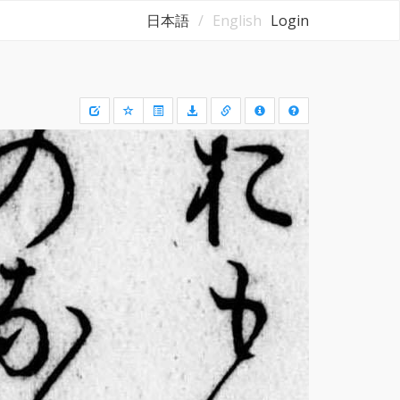
日本語
English
Login
Draw
a
rectangle