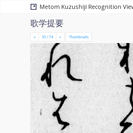
Metom Kuzushiji Recognition Vie
歌学提要
«
»
Thumbnails
+
×
-
se