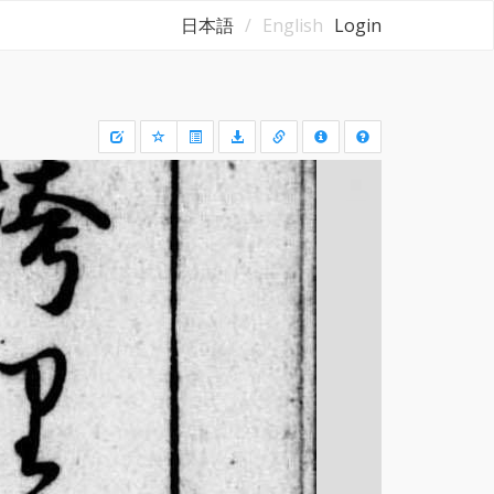
日本語
English
Login
Draw
a
rectangle