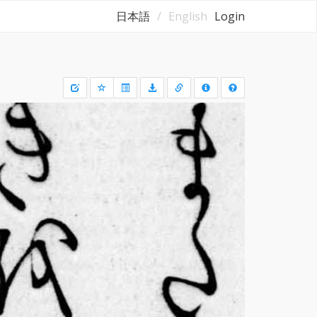
日本語
English
Login
Draw
a
rectangle