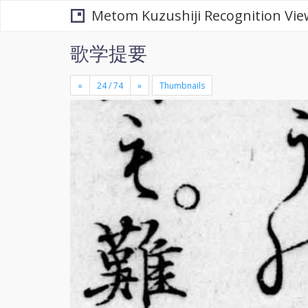
Metom Kuzushiji Recognition Vie
歌学提要
«
»
Thumbnails
+
×
-
se