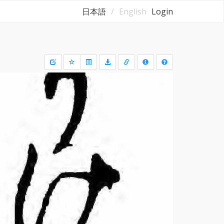
日本語
English
Login
Draw
a
rectangle