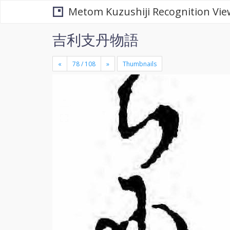
Metom Kuzushiji Recognition Vie
吉利支丹物語
«
»
Thumbnails
+
×
-
se