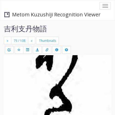
Togg
navi
Metom Kuzushiji Recognition Viewer
吉利支丹物語
«
»
Thumbnails
+
Draw
-
a
rectang