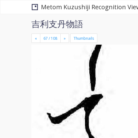
Metom Kuzushiji Recognition Vie
吉利支丹物語
«
»
Thumbnails
+
×
-
se