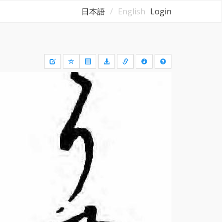
日本語
English
Login
Draw
a
rectangle