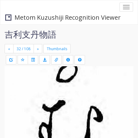
Togg
navi
Metom Kuzushiji Recognition Viewer
吉利支丹物語
«
»
Thumbnails
+
Draw
-
a
rectang