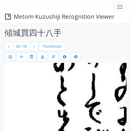
Togg
navi
Metom Kuzushiji Recognition Viewer
傾城買四十八手
«
»
Thumbnails
+
Draw
-
a
rectang