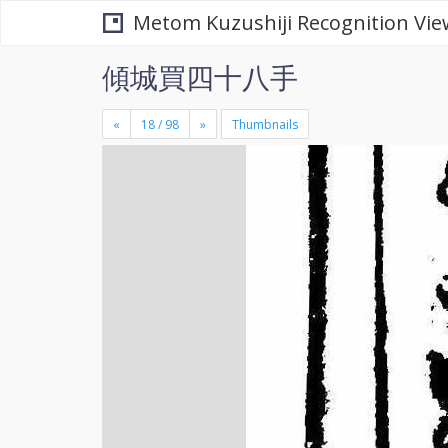
Metom Kuzushiji Recognition Vie
傾城買四十八手
«
»
Thumbnails
+
×
-
se