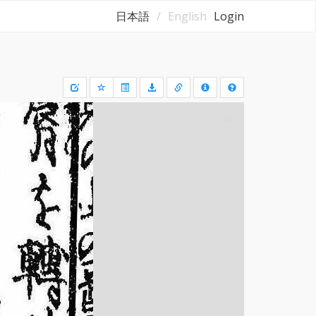
日本語
English
Login
Draw
a
rectangle