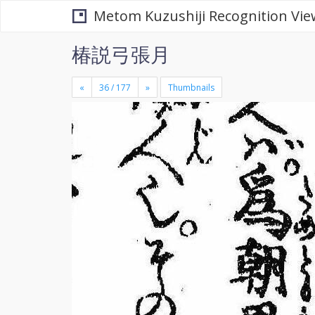
Metom Kuzushiji Recognition Vie
椿説弓張月
«
»
Thumbnails
+
×
-
se