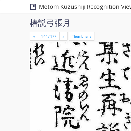
Metom Kuzushiji Recognition Vie
椿説弓張月
«
»
Thumbnails
+
×
-
se