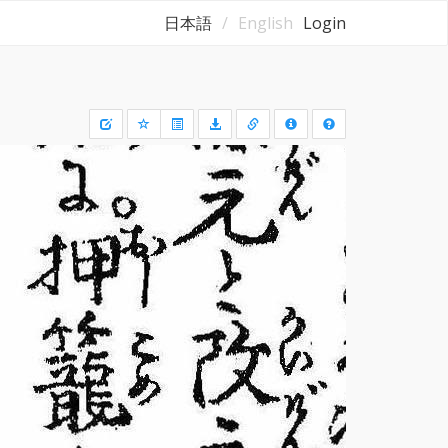
日本語
English
Login
Draw
a
rectangle