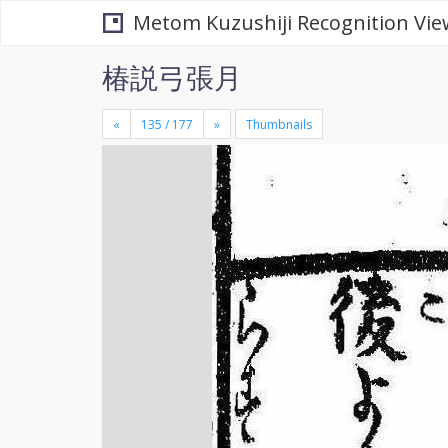
Metom Kuzushiji Recognition Vie
椿説弓張月
«
»
Thumbnails
+
×
-
se