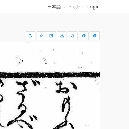
日本語
English
Login
Draw
a
rectangle