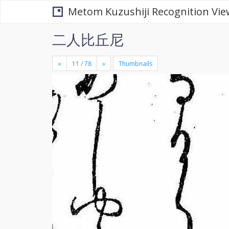
Metom Kuzushiji Recognition Vie
二人比丘尼
«
»
Thumbnails
+
×
-
se