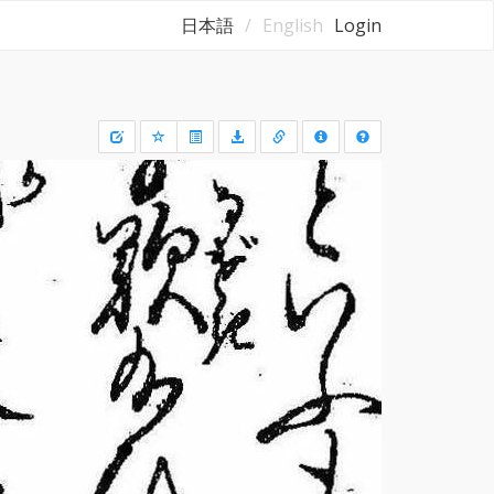
日本語
English
Login
Draw
a
rectangle