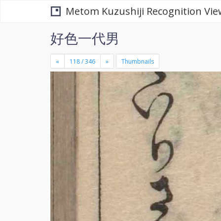
Metom Kuzushiji Recognition Vie
好色一代男
«
»
Thumbnails
+
×
-
se