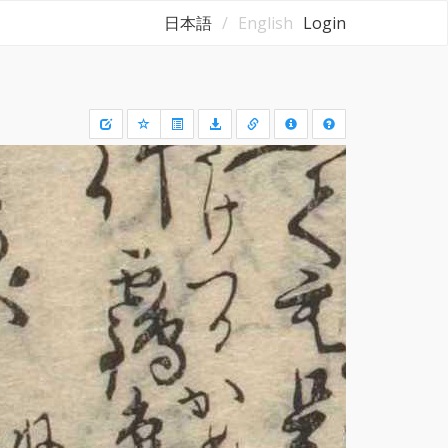
日本語
English
Login
Draw
a
rectangle