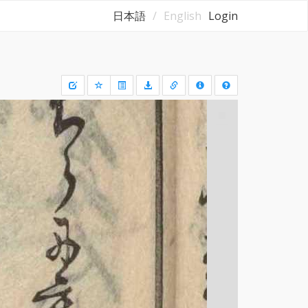
日本語
English
Login
Draw
a
rectangle