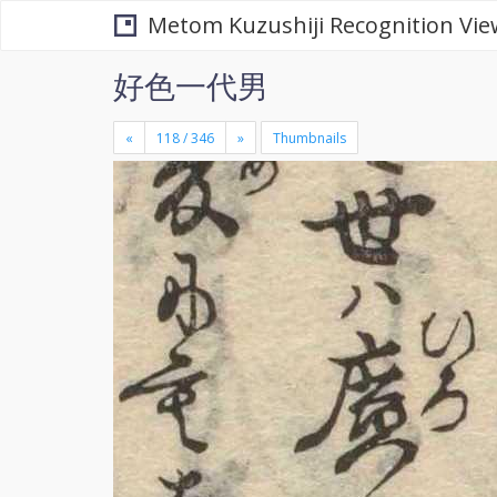
Metom Kuzushiji Recognition Vie
好色一代男
«
»
Thumbnails
+
×
-
se