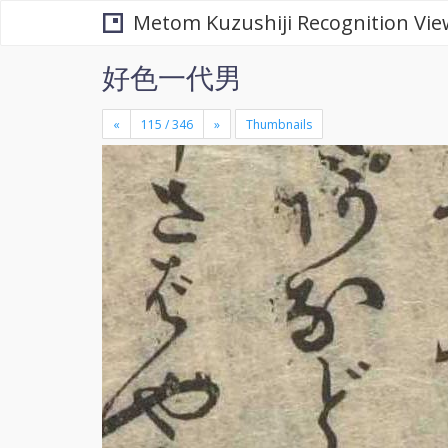
Metom Kuzushiji Recognition Vie
好色一代男
«
»
Thumbnails
+
×
-
se