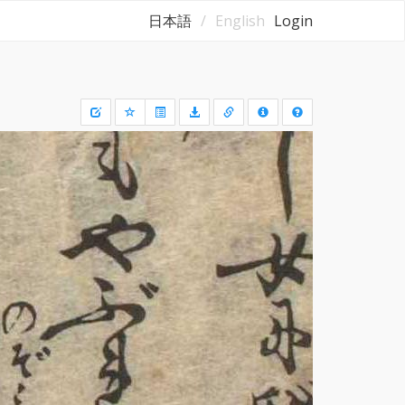
日本語
English
Login
Draw
a
rectangle