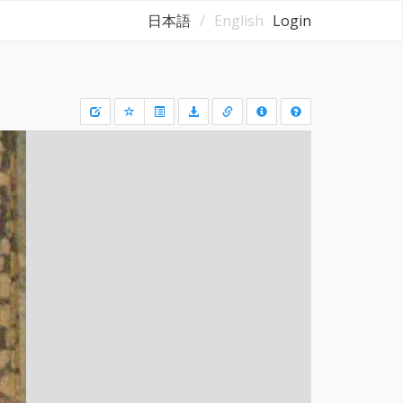
日本語
English
Login
Draw
a
rectangle