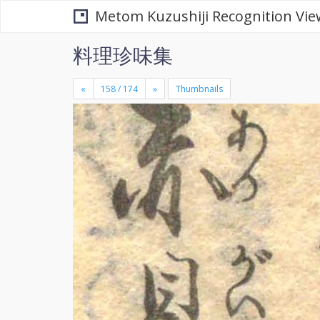
Metom Kuzushiji Recognition Vie
料理珍味集
«
»
Thumbnails
+
×
-
se