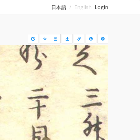
日本語
English
Login
Draw
a
rectangle