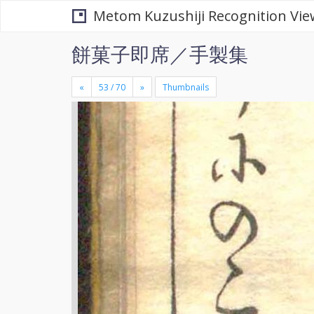
Metom Kuzushiji Recognition Vie
餅菓子即席／手製集
«
»
Thumbnails
+
×
-
se