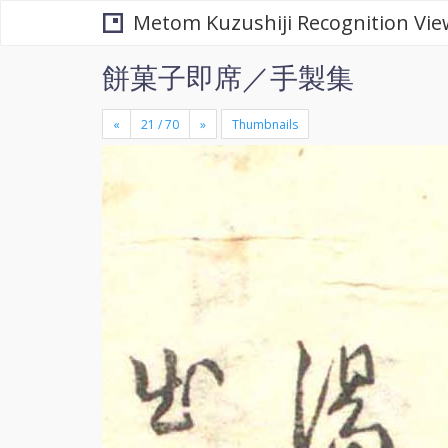
Metom Kuzushiji Recognition Vie
餅菓子即席／手製集
«
»
Thumbnails
+
×
-
se