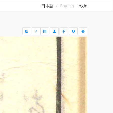
日本語
English
Login
Draw
a
rectangle