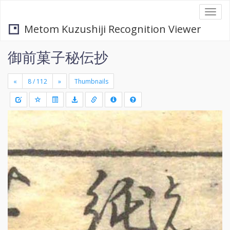
Togg
navi
Metom Kuzushiji Recognition Viewer
御前菓子秘伝抄
«
»
Thumbnails
+
Draw
-
a
rectang