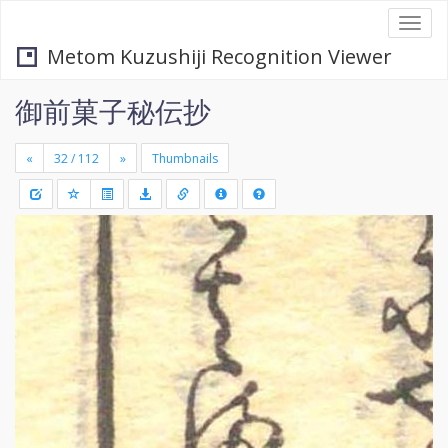
Togg
navi
Metom Kuzushiji Recognition Viewer
御前菓子秘伝抄
«
»
Thumbnails
+
Draw
-
a
rectang