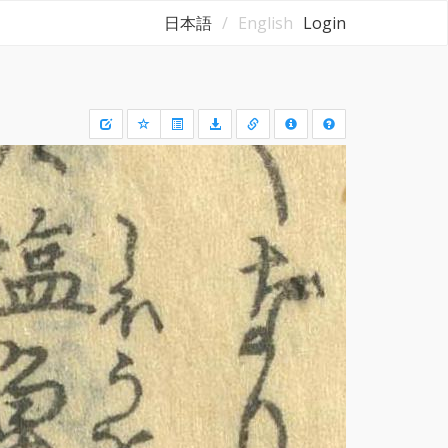
日本語
English
Login
Draw
a
rectangle