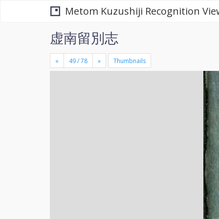
Metom Kuzushiji Recognition Vie
虚南留別志
«
»
Thumbnails
+
×
-
se