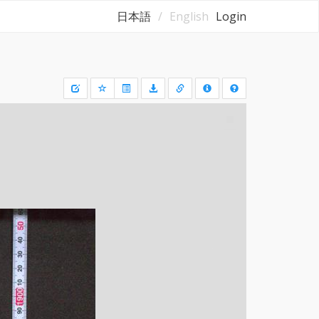
日本語
English
Login
Draw
a
rectangle