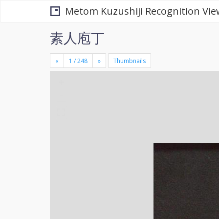
Metom Kuzushiji Recognition Vie
素人庖丁
«
»
Thumbnails
+
×
-
se