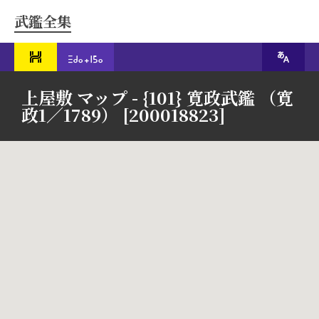
武鑑全集
上屋敷 マップ - {101} 寛政武鑑 （寛
政1／1789） [200018823]