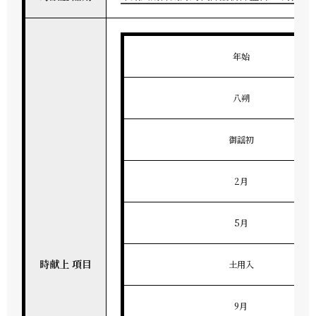
年始
八朔
御謡初
2月
5月
時献上 項目
土用入
9月