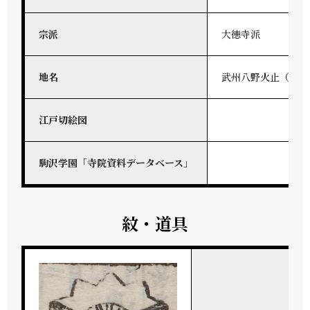
宗派
大徳寺派
地名
武州八野火止（地方
江戸切絵図
駒沢学園「寺院資料データベース」
紋・道具