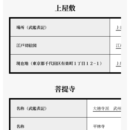
上屋敷
場所（武鑑表記）
上日比
江戸切絵図
江戸切
現在地（東京都千代田区有楽町１丁目１２−１）
上屋敷
菩提寺
名称（武鑑表記）
大徳寺派 武州八野
名称
平林寺