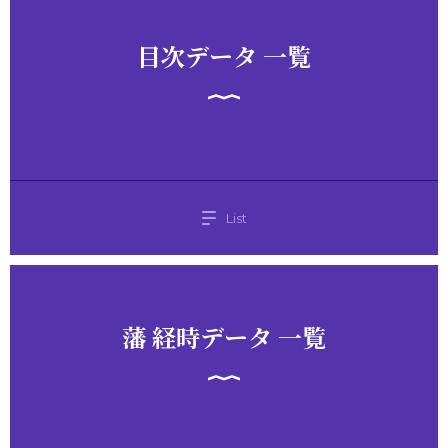
目次データ 一覧
List
藩 経時データ 一覧