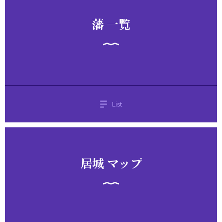
藩 一覧
List
居城 マップ