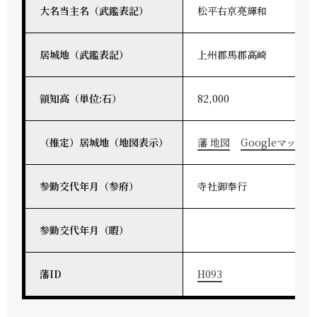
大名当主名（武鑑表記）
松平右京亮輝和
居城地（武鑑表記）
上州郡馬郡高崎
領知高（単位:石）
82,000
（推定）居城地（地図表示）
藩 地図
Googleマップ
参勤交代年月（参府）
寺社御奉行
参勤交代年月（暇）
藩ID
H093