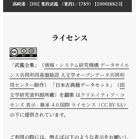
高崎藩 - {101} 寛政武鑑 （寛政1／1789） [200018823]
ライセンス
「
武鑑全集
」（
情報・システム研究機構 データサイエ
ンス共同利用基盤施設 人文学オープンデータ共同利
用センター
制作） 「日本古典籍データセット」（
国
文学研究資料館
所蔵）を翻案 は
クリエイティブ・コ
モンズ 表示 - 継承 4.0 国際 ライセンス（CC BY-SA）
の下に提供されています。
ご利用の際には、例えば以下のような表示をお願いし