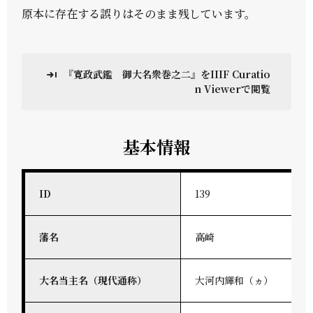
原本に存在する誤りはそのまま残しています。
『寛政武鑑 御大名衆巻之二』をIIIF Curatio
n Viewerで閲覧
基本情報
ID
139
藩名
高崎
大名当主名（現代通称）
大河内輝和（ヵ）