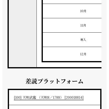
10月
11月
寒入
12月
差読プラットフォーム
{100} 天明武鑑 （天明8／1788） [200018814]